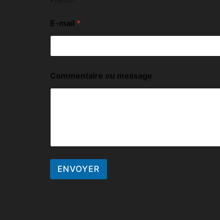
E-mail
*
Commentaire ou message
ENVOYER